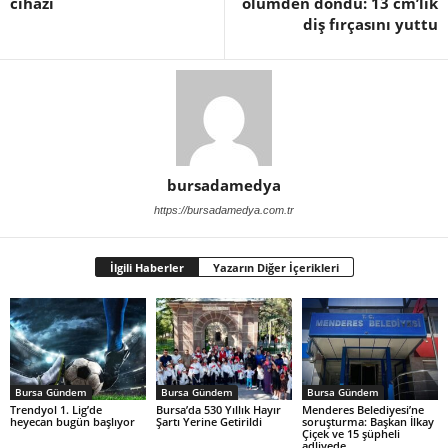
cihazı
ölümden döndü: 13 cm’lik
diş fırçasını yuttu
bursadamedya
https://bursadamedya.com.tr
İlgili Haberler
Yazarın Diğer İçerikleri
Bursa Gündem
Bursa Gündem
Bursa Gündem
Trendyol 1. Lig’de
Bursa’da 530 Yıllık Hayır
Menderes Belediyesi’ne
heyecan bugün başlıyor
Şartı Yerine Getirildi
soruşturma: Başkan İlkay
Çiçek ve 15 şüpheli
adliyede