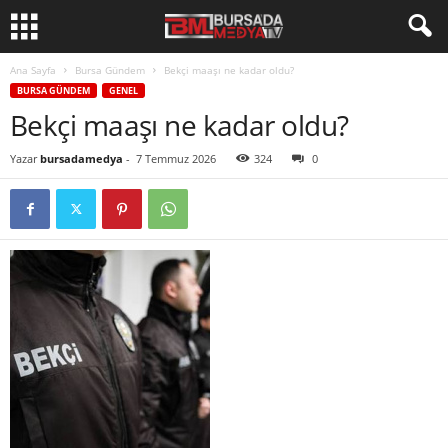
Ana Sayfa
Bursa Gündem
Bekçi maaşı ne kadar oldu?
BURSA GÜNDEM
GENEL
Bekçi maaşı ne kadar oldu?
Yazar
bursadamedya
-
7 Temmuz 2026
324
0