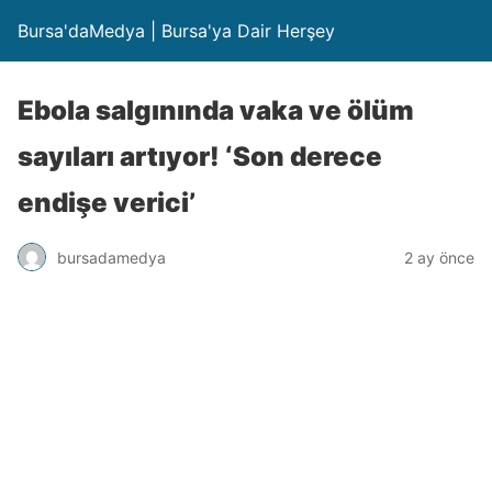
Bursa'daMedya | Bursa'ya Dair Herşey
Ebola salgınında vaka ve ölüm
sayıları artıyor! ‘Son derece
endişe verici’
bursadamedya
2 ay önce