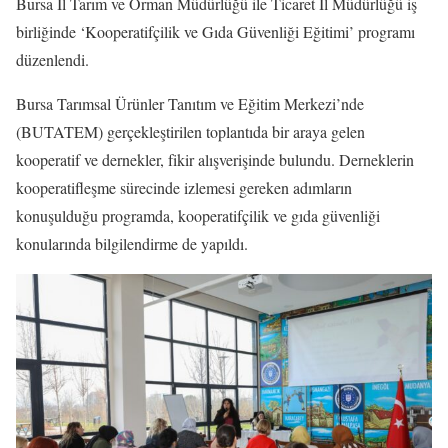
Bursa İl Tarım ve Orman Müdürlüğü ile Ticaret İl Müdürlüğü iş
birliğinde ‘Kooperatifçilik ve Gıda Güvenliği Eğitimi’ programı
düzenlendi.
Bursa Tarımsal Ürünler Tanıtım ve Eğitim Merkezi’nde
(BUTATEM) gerçekleştirilen toplantıda bir araya gelen
kooperatif ve dernekler, fikir alışverişinde bulundu. Derneklerin
kooperatifleşme sürecinde izlemesi gereken adımların
konuşulduğu programda, kooperatifçilik ve gıda güvenliği
konularında bilgilendirme de yapıldı.