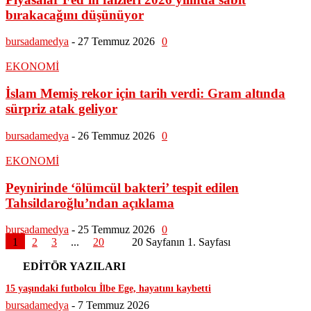
bırakacağını düşünüyor
bursadamedya
-
27 Temmuz 2026
0
EKONOMİ
İslam Memiş rekor için tarih verdi: Gram altında
sürpriz atak geliyor
bursadamedya
-
26 Temmuz 2026
0
EKONOMİ
Peynirinde ‘ölümcül bakteri’ tespit edilen
Tahsildaroğlu’ndan açıklama
bursadamedya
-
25 Temmuz 2026
0
1
2
3
...
20
20 Sayfanın 1. Sayfası
EDİTÖR YAZILARI
15 yaşındaki futbolcu İlbe Ege, hayatını kaybetti
bursadamedya
-
7 Temmuz 2026