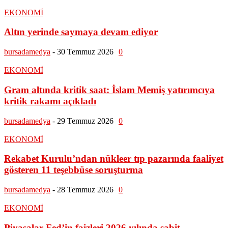
EKONOMİ
Altın yerinde saymaya devam ediyor
bursadamedya
-
30 Temmuz 2026
0
EKONOMİ
Gram altında kritik saat: İslam Memiş yatırımcıya
kritik rakamı açıkladı
bursadamedya
-
29 Temmuz 2026
0
EKONOMİ
Rekabet Kurulu’ndan nükleer tıp pazarında faaliyet
gösteren 11 teşebbüse soruşturma
bursadamedya
-
28 Temmuz 2026
0
EKONOMİ
Piyasalar Fed’in faizleri 2026 yılında sabit