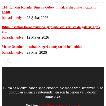
TFF Tahkim Kurulu, Dursun Özbek’in hak mahrumiyeti cezasını
onadı
bursadamedya
-
28 Şubat 2026
Bilim insanları koronavirüs ve grip gibi virüsleri ses dalgalarıyla yok
etti
bursadamedya
-
12 Mayıs 2026
Victor Osimhen’in sahalara geri dönüş tarihi belli oldu!
bursadamedya
-
23 Mart 2026
Bursa'da Medya haber, spor, ekonomi ve moda web sitenizdir. Size
doğrudan eğlence sektöründen en son haberleri ve videoları
sunuyoruz.
İletişim:
info@bursadamedya.com.tr