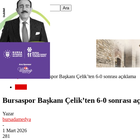
Ana Sayfa
Genel
Bursaspor Başkanı Çelik’ten 6-0 sonrası açıklama
Genel
Bursaspor Başkanı Çelik’ten 6-0 sonrası a
Yazar
bursadamedya
-
1 Mart 2026
281