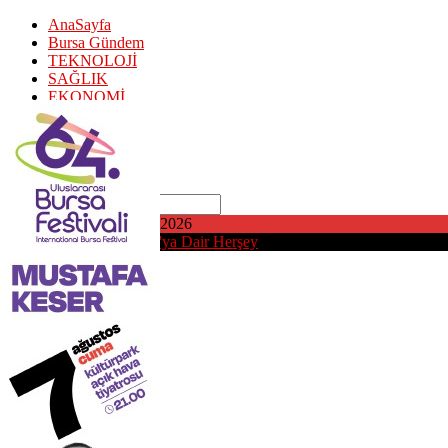
AnaSayfa
Bursa Gündem
TEKNOLOJİ
SAĞLIK
EKONOMİ
Puan Durumu
SPOR
EDİTÖR Y.
KÜNYE
Ara
Perşembe, Ağustos 6, 2026
Bursa'daMedya | Bursa'ya Dair Herşey
AnaSayfa
Bursa Gündem
TEKNOLOJİ
SAĞLIK
EKONOMİ
Puan Durumu
SPOR
EDİTÖR Y.
KÜNYE