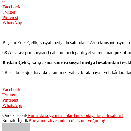
0
Facebook
Twitter
Pinterest
WhatsApp
Başkan Enes Çelik, sosyal medya hesabından “Aynı konsantrasyonla
68 Aksarayspor karşısında alınan farklı galibiyet ve oynanan pozitif 
Başkan Çelik, karşılaşma sonrası sosyal medya hesabından teşek
“Başta bu soğuk havada takımımızı yalnız bırakmayan vefakâr taraftarl
Facebook
Twitter
Pinterest
WhatsApp
Önceki İçerik
Bursa’da seyyar satıcılardan zabıtaya bıçaklı saldırı!
Sonraki İçerik
Bursa’nın zirvesinde hafta sonu yoğunluğu