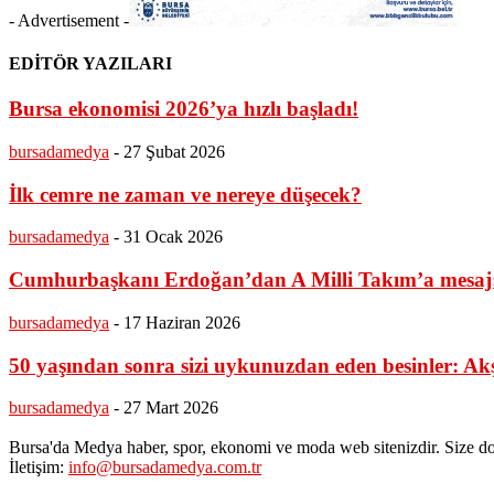
- Advertisement -
EDİTÖR YAZILARI
Bursa ekonomisi 2026’ya hızlı başladı!
bursadamedya
-
27 Şubat 2026
İlk cemre ne zaman ve nereye düşecek?
bursadamedya
-
31 Ocak 2026
Cumhurbaşkanı Erdoğan’dan A Milli Takım’a mesaj: “
bursadamedya
-
17 Haziran 2026
50 yaşından sonra sizi uykunuzdan eden besinler: A
bursadamedya
-
27 Mart 2026
Bursa'da Medya haber, spor, ekonomi ve moda web sitenizdir. Size do
İletişim:
info@bursadamedya.com.tr