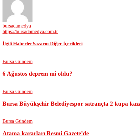
bursadamedya
https://bursadamedya.com.tr
İlgili Haberler
Yazarın Diğer İçerikleri
Bursa Gündem
6 Ağustos deprem mi oldu?
Bursa Gündem
Bursa Büyükşehir Belediyespor satrançta 2 kupa kaz
Bursa Gündem
Atama kararları Resmi Gazete’de