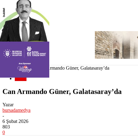
KÜNYE
Ana Sayfa
Genel
Can Armando Güner, Galatasaray’da
Genel
Can Armando Güner, Galatasaray’da
Yazar
bursadamedya
-
6 Şubat 2026
803
0