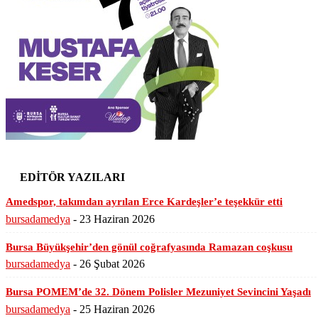
EDİTÖR YAZILARI
Amedspor, takımdan ayrılan Erce Kardeşler’e teşekkür etti
bursadamedya
-
23 Haziran 2026
Bursa Büyükşehir’den gönül coğrafyasında Ramazan coşkusu
bursadamedya
-
26 Şubat 2026
Bursa POMEM’de 32. Dönem Polisler Mezuniyet Sevincini Yaşadı
bursadamedya
-
25 Haziran 2026