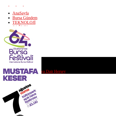
AnaSayfa
Bursa Gündem
TEKNOLOJİ
SAĞLIK
EKONOMİ
Puan Durumu
SPOR
EDİTÖR Y.
KÜNYE
CUMA, AĞUSTOS 7, 2026
Bursa'daMedya | Bursa'ya Dair Herşey
AnaSayfa
Bursa Gündem
TEKNOLOJİ
SAĞLIK
EKONOMİ
Puan Durumu
SPOR
EDİTÖR Y.