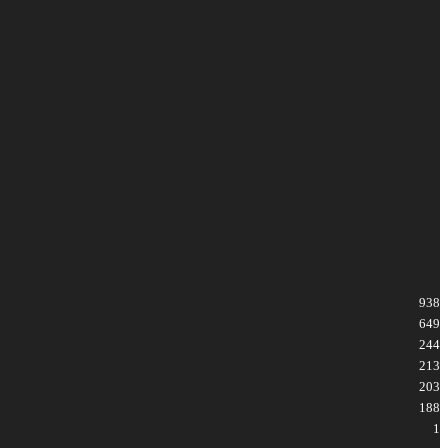
938
649
244
213
203
188
1