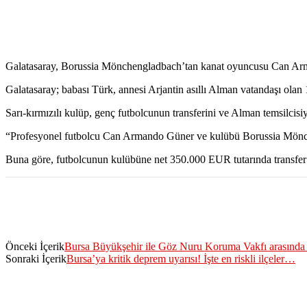
Galatasaray, Borussia Mönchengladbach’tan kanat oyuncusu Can Arm
Galatasaray; babası Türk, annesi Arjantin asıllı Alman vatandaşı ol
Sarı-kırmızılı kulüp, genç futbolcunun transferini ve Alman temsilcisi
“Profesyonel futbolcu Can Armando Güner ve kulübü Borussia Mönche
Buna göre, futbolcunun kulübüne net 350.000 EUR tutarında transfer 
Önceki İçerik
Bursa Büyükşehir ile Göz Nuru Koruma Vakfı arasında ö
Sonraki İçerik
Bursa’ya kritik deprem uyarısı! İşte en riskli ilçeler…