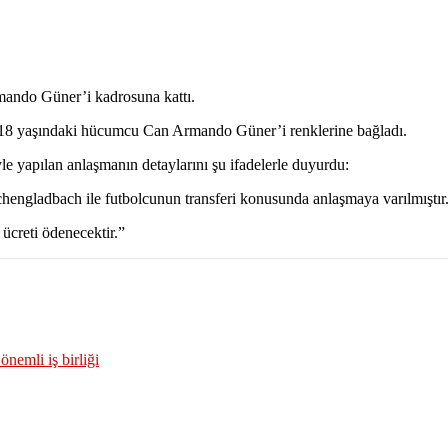
ando Güner’i kadrosuna kattı.
an 18 yaşındaki hücumcu Can Armando Güner’i renklerine bağladı.
yle yapılan anlaşmanın detaylarını şu ifadelerle duyurdu:
ngladbach ile futbolcunun transferi konusunda anlaşmaya varılmıştır
ücreti ödenecektir.”
nemli iş birliği