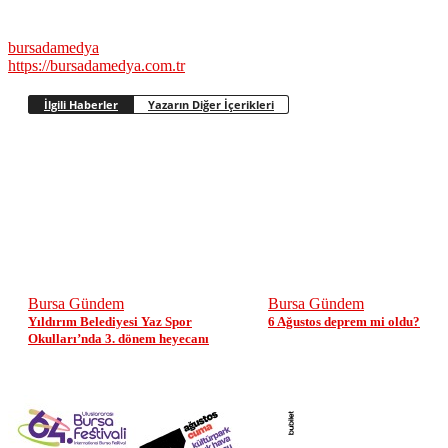
bursadamedya
https://bursadamedya.com.tr
İlgili Haberler
Yazarın Diğer İçerikleri
Bursa Gündem
Bursa Gündem
Yıldırım Belediyesi Yaz Spor
6 Ağustos deprem mi oldu?
Okulları’nda 3. dönem heyecanı