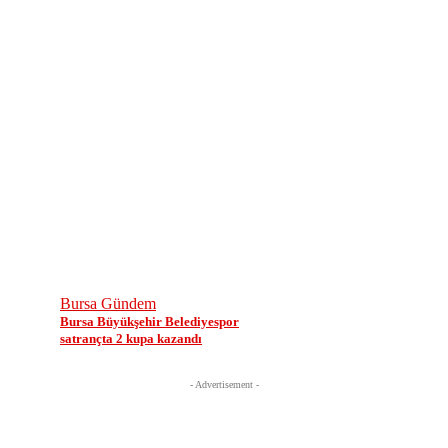
Bursa Gündem
Bursa Büyükşehir Belediyespor
satrançta 2 kupa kazandı
- Advertisement -