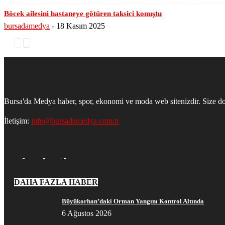
Böcek ailesini hastaneye götüren taksici konuştu
bursadamedya
-
18 Kasım 2025
Bursa'da Medya haber, spor, ekonomi ve moda web sitenizdir. Size do
İletişim:
info@bursadamedya.com.tr
DAHA FAZLA HABER
Büyükorhan’daki Orman Yangını Kontrol Altında
6 Ağustos 2026