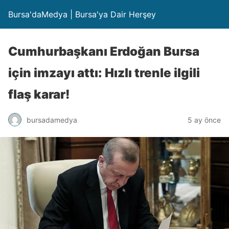
Bursa'daMedya | Bursa'ya Dair Herşey
Cumhurbaşkanı Erdoğan Bursa
için imzayı attı: Hızlı trenle ilgili
flaş karar!
bursadamedya
5 ay önce