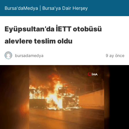
Bursa'daMedya | Bursa'ya Dair Herşey
Eyüpsultan’da İETT otobüsü
alevlere teslim oldu
bursadamedya
9 ay önce