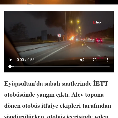
Eyüpsultan’da sabah saatlerinde İETT
otobüsünde yangın çıktı. Alev topuna
dönen otobüs itfaiye ekipleri tarafından
söndürülürken, otobüs içerisinde yolcu