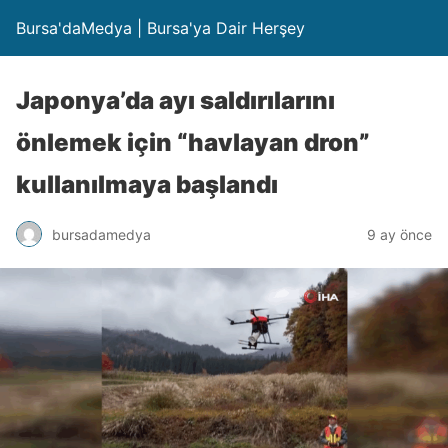
Bursa'daMedya | Bursa'ya Dair Herşey
Japonya’da ayı saldırılarını
önlemek için “havlayan dron”
kullanılmaya başlandı
bursadamedya
9 ay önce