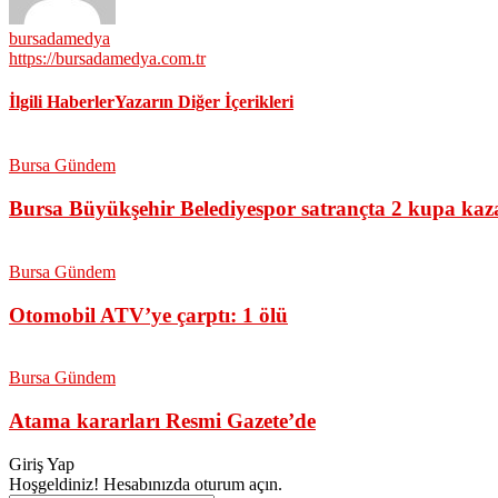
bursadamedya
https://bursadamedya.com.tr
İlgili Haberler
Yazarın Diğer İçerikleri
Bursa Gündem
Bursa Büyükşehir Belediyespor satrançta 2 kupa kaz
Bursa Gündem
Otomobil ATV’ye çarptı: 1 ölü
Bursa Gündem
Atama kararları Resmi Gazete’de
Giriş Yap
Hoşgeldiniz! Hesabınızda oturum açın.