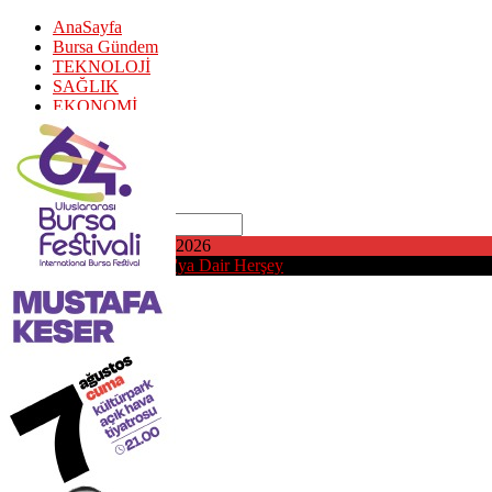
AnaSayfa
Bursa Gündem
TEKNOLOJİ
SAĞLIK
EKONOMİ
Puan Durumu
SPOR
EDİTÖR Y.
KÜNYE
Ara
Perşembe, Ağustos 6, 2026
Bursa'daMedya | Bursa'ya Dair Herşey
AnaSayfa
Bursa Gündem
TEKNOLOJİ
SAĞLIK
EKONOMİ
Puan Durumu
SPOR
EDİTÖR Y.
KÜNYE