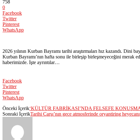
758
0
Facebook
Twitter
Pinterest
WhatsApp
2026 yılının Kurban Bayramı tarihi araştırmaları hız kazandı. Dini bayr
Kurban Bayramı’nın hafta sonu ile birleşip birleşmeyeceğini merak e
haberimizde. İşte ayrıntılar…
Facebook
Twitter
Pinterest
WhatsApp
Önceki İçerik
‘KÜLTÜR FABRİKASI’NDA FELSEFE KONUŞM
Sonraki İçerik
Tarihi Çarşı’nın gece atmosferinde oryantiring heyecanı