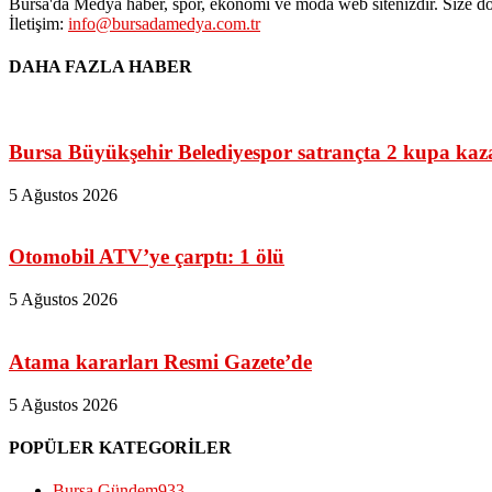
Bursa'da Medya haber, spor, ekonomi ve moda web sitenizdir. Size do
İletişim:
info@bursadamedya.com.tr
DAHA FAZLA HABER
Bursa Büyükşehir Belediyespor satrançta 2 kupa kaz
5 Ağustos 2026
Otomobil ATV’ye çarptı: 1 ölü
5 Ağustos 2026
Atama kararları Resmi Gazete’de
5 Ağustos 2026
POPÜLER KATEGORİLER
Bursa Gündem
933