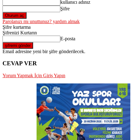
kullanıcı adınız
Şifre
Parolanızı mı unuttunuz? yardım almak
Şifre kurtarma
Şifrenizi Kurtarın
E-posta
Email adresine yeni bir şifre gönderilecek.
CEVAP VER
Yorum Yapmak İçin Giriş Yapın