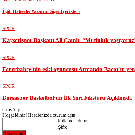
İlgili Haberler
Yazarın Diğer İçerikleri
SPOR
Kayserispor Başkanı Ali Çamlı: “Mutluluk yaşıyoruz
SPOR
Fenerbahçe’nin eski oyuncusu Armando Bacot’ın yeni 
SPOR
Bursaspor Basketbol’un İlk Yarı Fikstürü Açıklandı.
Giriş Yap
Hoşgeldiniz! Hesabınızda oturum açın.
kullanıcı adınız
Şifre