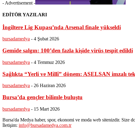
- Advertisement -
EDİTÖR YAZILARI
İngiltere Lig Kupası’nda Arsenal finale yükseldi
bursadamedya
-
4 Şubat 2026
Gemide salgın: 100’den fazla kişide virüs tespit edildi
bursadamedya
-
4 Temmuz 2026
Sağlıkta “Yerli ve Millî” dönem: ASELSAN imzalı tekn
bursadamedya
-
26 Haziran 2026
Bursa’da gençler bilimle buluştu
bursadamedya
-
15 Mart 2026
Bursa'da Medya haber, spor, ekonomi ve moda web sitenizdir. Size do
İletişim:
info@bursadamedya.com.tr