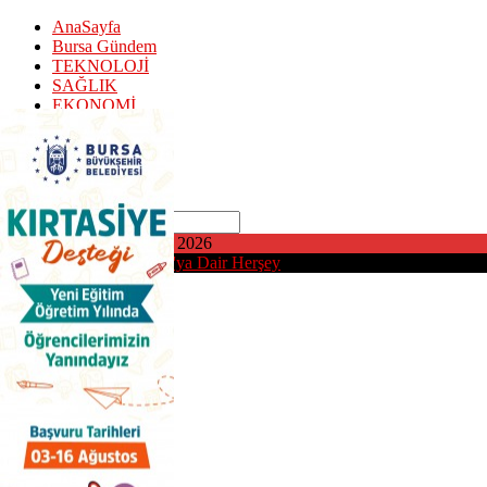
AnaSayfa
Bursa Gündem
TEKNOLOJİ
SAĞLIK
EKONOMİ
Puan Durumu
SPOR
EDİTÖR Y.
KÜNYE
Ara
Cumartesi, Ağustos 8, 2026
Bursa'daMedya | Bursa'ya Dair Herşey
AnaSayfa
Bursa Gündem
TEKNOLOJİ
SAĞLIK
EKONOMİ
Puan Durumu
SPOR
EDİTÖR Y.
KÜNYE