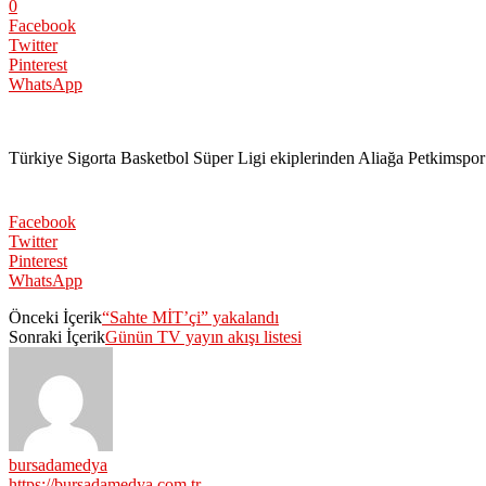
0
Facebook
Twitter
Pinterest
WhatsApp
Türkiye Sigorta Basketbol Süper Ligi ekiplerinden Aliağa Petkimspor’
Facebook
Twitter
Pinterest
WhatsApp
Önceki İçerik
“Sahte MİT’çi” yakalandı
Sonraki İçerik
Günün TV yayın akışı listesi
bursadamedya
https://bursadamedya.com.tr