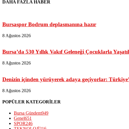
DAHA FAZLA HABER
Bursaspor Bodrum deplasmanına hazır
8 Ağustos 2026
Bursa’da 530 Yıllık Vakıf Geleneği Çocuklarla Yaşatıl
8 Ağustos 2026
Denizin içinden yürüyerek adaya geçiyorlar: Türkiye’
8 Ağustos 2026
POPÜLER KATEGORİLER
Bursa Gündem
949
Genel
651
SPOR
246
TEKNOLOJİ
216