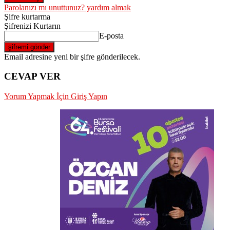
Parolanızı mı unuttunuz? yardım almak
Şifre kurtarma
Şifrenizi Kurtarın
E-posta
Email adresine yeni bir şifre gönderilecek.
CEVAP VER
Yorum Yapmak İçin Giriş Yapın