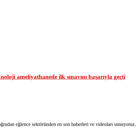
oloji ameliyathanede ilk sınavını başarıyla geçti
ğrudan eğlence sektöründen en son haberleri ve videoları sunuyoruz.