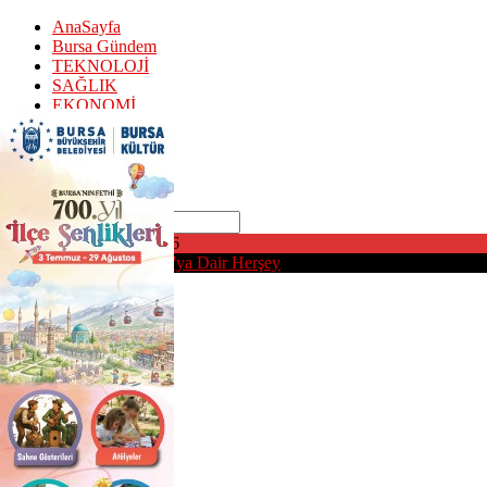
AnaSayfa
Bursa Gündem
TEKNOLOJİ
SAĞLIK
EKONOMİ
Puan Durumu
SPOR
EDİTÖR Y.
KÜNYE
Ara
Pazar, Ağustos 9, 2026
Bursa'daMedya | Bursa'ya Dair Herşey
AnaSayfa
Bursa Gündem
TEKNOLOJİ
SAĞLIK
EKONOMİ
Puan Durumu
SPOR
EDİTÖR Y.
KÜNYE