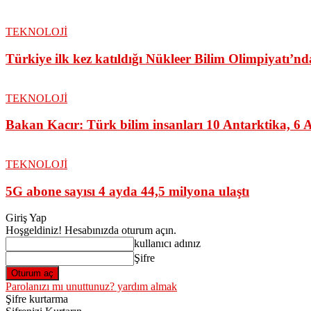
TEKNOLOJİ
Türkiye ilk kez katıldığı Nükleer Bilim Olimpiyatı’
TEKNOLOJİ
Bakan Kacır: Türk bilim insanları 10 Antarktika, 6 Ark
TEKNOLOJİ
5G abone sayısı 4 ayda 44,5 milyona ulaştı
Giriş Yap
Hoşgeldiniz! Hesabınızda oturum açın.
kullanıcı adınız
Şifre
Parolanızı mı unuttunuz? yardım almak
Şifre kurtarma