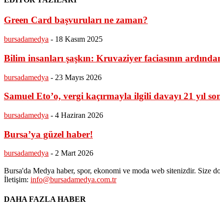
Green Card başvuruları ne zaman?
bursadamedya
-
18 Kasım 2025
Bilim insanları şaşkın: Kruvaziyer faciasının ardında
bursadamedya
-
23 Mayıs 2026
Samuel Eto’o, vergi kaçırmayla ilgili davayı 21 yıl s
bursadamedya
-
4 Haziran 2026
Bursa’ya güzel haber!
bursadamedya
-
2 Mart 2026
Bursa'da Medya haber, spor, ekonomi ve moda web sitenizdir. Size do
İletişim:
info@bursadamedya.com.tr
DAHA FAZLA HABER