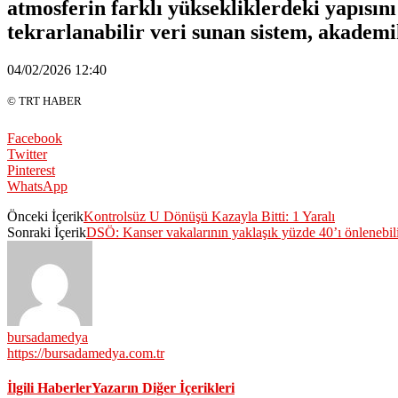
atmosferin farklı yüksekliklerdeki yapısın
tekrarlanabilir veri sunan sistem, akademi
04/02/2026 12:40
© TRT HABER
Facebook
Twitter
Pinterest
WhatsApp
Önceki İçerik
Kontrolsüz U Dönüşü Kazayla Bitti: 1 Yaralı
Sonraki İçerik
DSÖ: Kanser vakalarının yaklaşık yüzde 40’ı önlenebil
bursadamedya
https://bursadamedya.com.tr
İlgili Haberler
Yazarın Diğer İçerikleri