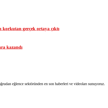
n korkutan gerçek ortaya çıktı
onra kazandı
ğrudan eğlence sektöründen en son haberleri ve videoları sunuyoruz.