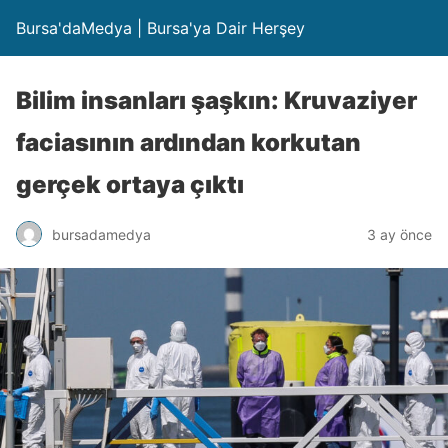
Bursa'daMedya | Bursa'ya Dair Herşey
Bilim insanları şaşkın: Kruvaziyer
faciasının ardından korkutan
gerçek ortaya çıktı
bursadamedya
3 ay önce