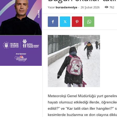
r
Yazar
bursadamedya
-
26 Şubat 2026
762
s
a
'
y
a
D
a
i
r
H
e
r
ş
e
y
Meteoroloji Genel Müdürlüğü yurt genelinde
hayatı olumsuz etkilediği illerde, öğrenciler
edildi?” ve “Kar tatili olan iller hangileri?
kesimlerde buzlanma ve don olayına dikkat