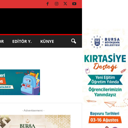
OR
EDİTÖR Y.
KÜNYE
- Advertisement -