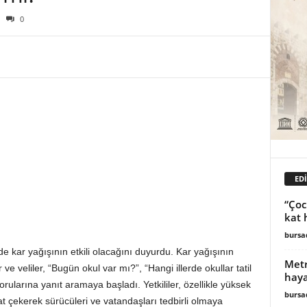
0
ED
“Çoc
kat 
burs
 kar yağışının etkili olacağını duyurdu. Kar yağışının
Metr
 ve veliler, “Bugün okul var mı?”, “Hangi illerde okullar tatil
haya
” sorularına yanıt aramaya başladı. Yetkililer, özellikle yüksek
burs
 çekerek sürücüleri ve vatandaşları tedbirli olmaya