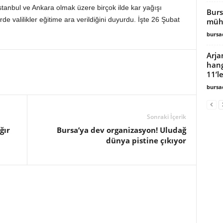
tanbul ve Ankara olmak üzere birçok ilde kar yağışı
Burs
lerde valilikler eğitime ara verildiğini duyurdu. İşte 26 Şubat
mühi
burs
Arja
hang
11’le
burs
Sonraki İçerik
ğır
Bursa’ya dev organizasyon! Uludağ
dünya pistine çıkıyor