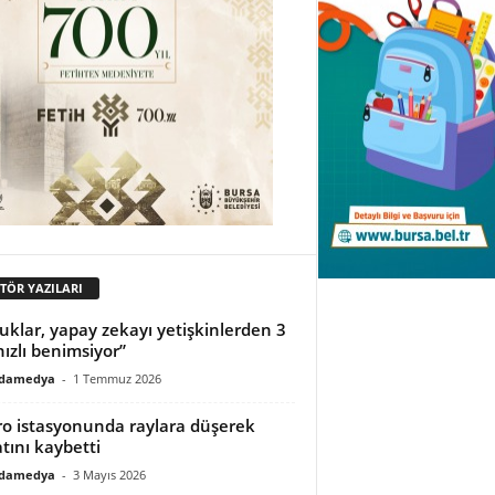
İTÖR YAZILARI
uklar, yapay zekayı yetişkinlerden 3
hızlı benimsiyor”
adamedya
-
1 Temmuz 2026
o istasyonunda raylara düşerek
tını kaybetti
adamedya
-
3 Mayıs 2026