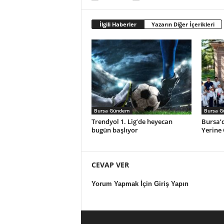
İlgili Haberler
Yazarın Diğer İçerikleri
Bursa Gündem
Bursa 
Trendyol 1. Lig’de heyecan
Bursa’d
bugün başlıyor
Yerine 
CEVAP VER
Yorum Yapmak İçin Giriş Yapın