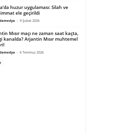
a’da huzur uygulaması: Silah ve
mmat ele geçirildi
adamedya
-
9 Şubat 2026
ntin Mısır maçı ne zaman saat kaçta,
i kanalda? Arjantin Mısır muhtemel
ri!
adamedya
-
6 Temmuz 2026