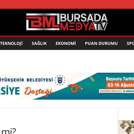
TEKNOLOJİ
SAĞLIK
EKONOMİ
PUAN DURUMU
SP
 mi?