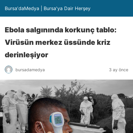
Bursa'daMedya | Bursa'ya Dair Herşey
Ebola salgınında korkunç tablo:
Virüsün merkez üssünde kriz
derinleşiyor
bursadamedya
3 ay önce