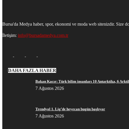
Bursa'da Medya haber, spor, ekonomi ve moda web sitenizdir. Size do
İletişim:
info@bursadamedya.com.tr
DAHA FAZLA HABER
Bakan Kacır: Türk bilim insanları 10 Antarktika, 6 Arktik 
7 Ağustos 2026
Trendyol 1. Lig’de heyecan bugün başlıyor
7 Ağustos 2026