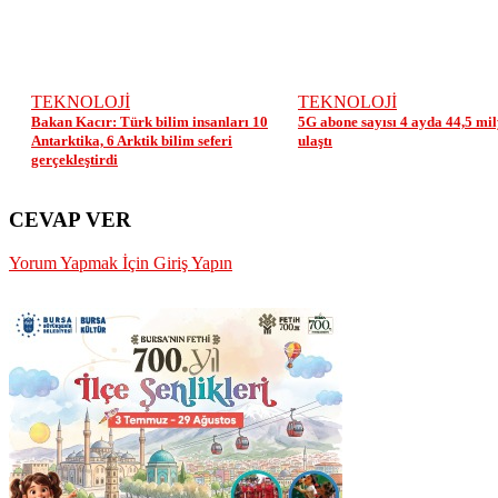
TEKNOLOJİ
TEKNOLOJİ
Bakan Kacır: Türk bilim insanları 10
5G abone sayısı 4 ayda 44,5 mi
Antarktika, 6 Arktik bilim seferi
ulaştı
gerçekleştirdi
CEVAP VER
Yorum Yapmak İçin Giriş Yapın