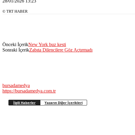
28/01/2026 13:23
© TRT HABER
Önceki İçerik
New York buz kesti
Sonraki İçerik
Zabıta Dilencilere Göz Açtırmadı
bursadamedya
https://bursadamedya.com.tr
İlgili Haberler
Yazarın Diğer İçerikleri