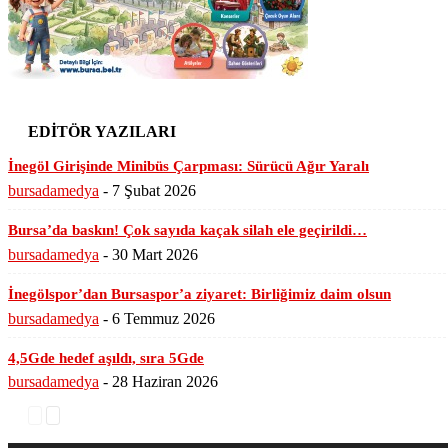
EDİTÖR YAZILARI
İnegöl Girişinde Minibüs Çarpması: Sürücü Ağır Yaralı
bursadamedya
-
7 Şubat 2026
Bursa’da baskın! Çok sayıda kaçak silah ele geçirildi…
bursadamedya
-
30 Mart 2026
İnegölspor’dan Bursaspor’a ziyaret: Birliğimiz daim olsun
bursadamedya
-
6 Temmuz 2026
4,5Gde hedef aşıldı, sıra 5Gde
bursadamedya
-
28 Haziran 2026