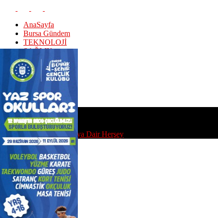
AnaSayfa
Bursa Gündem
TEKNOLOJİ
SAĞLIK
EKONOMİ
Puan Durumu
SPOR
EDİTÖR Y.
KÜNYE
CUMARTESI, AĞUSTOS 8, 2026
Bursa'daMedya | Bursa'ya Dair Herşey
AnaSayfa
Bursa Gündem
TEKNOLOJİ
SAĞLIK
EKONOMİ
Puan Durumu
SPOR
EDİTÖR Y.