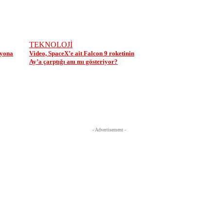
TEKNOLOJİ
lyona
Video, SpaceX’e ait Falcon 9 roketinin
Ay’a çarptığı anı mı gösteriyor?
- Advertisement -