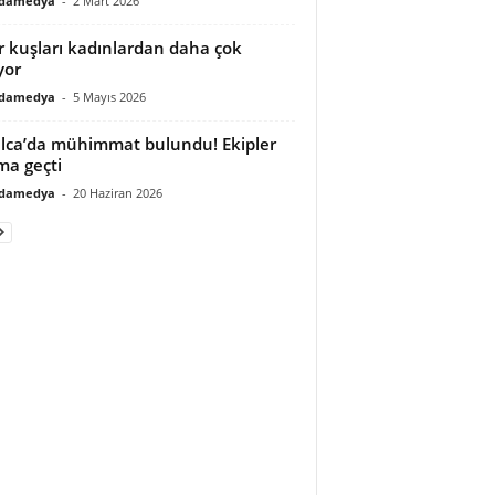
adamedya
-
2 Mart 2026
r kuşları kadınlardan daha çok
yor
adamedya
-
5 Mayıs 2026
lca’da mühimmat bulundu! Ekipler
ma geçti
adamedya
-
20 Haziran 2026