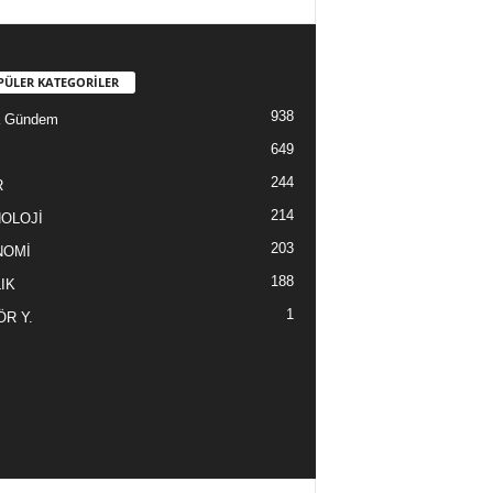
PÜLER KATEGORİLER
938
a Gündem
649
244
R
214
OLOJİ
203
NOMİ
188
IK
1
ÖR Y.