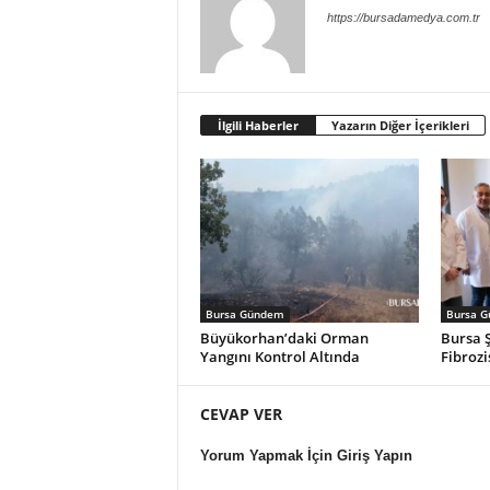
https://bursadamedya.com.tr
İlgili Haberler
Yazarın Diğer İçerikleri
Bursa Gündem
Bursa 
Büyükorhan’daki Orman
Bursa Ş
Yangını Kontrol Altında
Fibrozi
CEVAP VER
Yorum Yapmak İçin Giriş Yapın