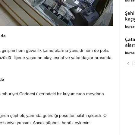
burs
Şehi
kaçı
burs
nda
Çata
alar
 girişimi hem güvenlik kameralarına yansıdı hem de polis
burs
 çözüldü. İlçede yaşanan olay, esnaf ve vatandaşlar arasında
da
 Cumhuriyet Caddesi üzerindeki bir kuyumcuda meydana
giren şüpheli, yanında getirdiği poşetten silahı çıkardı. O
ye saniye yansıdı. Ancak şüpheli, henüz eylemini