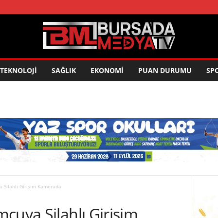
TEKNOLOJİ
SAĞLIK
EKONOMİ
PUAN DURUMU
SP
 Silahlı Girişim Kamerada
cuya Silahlı Girişim