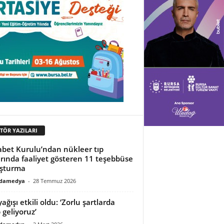
İTÖR YAZILARI
bet Kurulu’ndan nükleer tıp
rında faaliyet gösteren 11 teşebbüse
uşturma
adamedya
-
28 Temmuz 2026
ağışı etkili oldu: ‘Zorlu şartlarda
 geliyoruz’