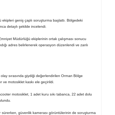
kipleri geniş çaplı soruşturma başlattı. Bölgedeki
ca detaylı şekilde incelendi.
Emniyet Müdürlüğü ekiplerinin ortak çalışması sonucu
andığı adres belirlenerek operasyon düzenlendi ve zanlı
olay sırasında giydiği değerlendirilen Orman Bölge
 ve motosiklet kaskı ele geçirildi.
scooter motosiklet, 1 adet kuru sıkı tabanca, 22 adet dolu
ulundu.
r sürerken, güvenlik kamerası görüntülerinin de soruşturma