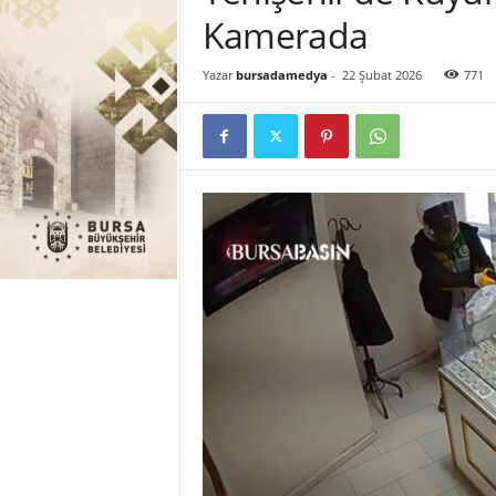
r
Kamerada
s
a
Yazar
bursadamedya
-
22 Şubat 2026
771
'
y
a
D
a
i
r
H
e
r
ş
e
y