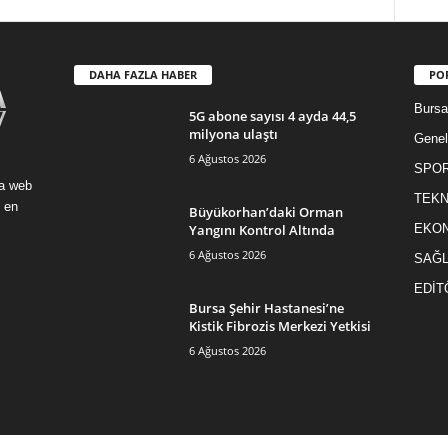
DAHA FAZLA HABER
PO
Burs
5G abone sayısı 4 ayda 44,5
milyona ulaştı
Genel
6 Ağustos 2026
SPO
a web
TEKN
 en
Büyükorhan’daki Orman
Yangını Kontrol Altında
EKO
6 Ağustos 2026
SAĞL
EDİT
Bursa Şehir Hastanesi’ne
Kistik Fibrozis Merkezi Yetkisi
6 Ağustos 2026