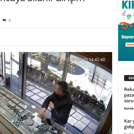
0
ED
Reka
paza
sor
burs
Kar y
gidip